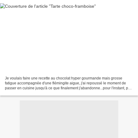
Je voulais faire une recette au chocolat hyper gourmande mais grosse
fatigue accompagnée d'une flémingite aigue, j'ai repoussé le moment de
passer en cuisine jusqu'à ce que finalement j'abandonne...pour l'instant, pas
de panique vous l'aurez cette tuerie....