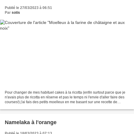
Publié le 27/03/2023 à 06:51
Par
sotis
Pour changer de mes habituel cakes à la ricotta (enfin surtout parce que je
n'avais plus de ricotta en réserve et pas le temps ni l'envie d'aller faire des
courses!) j'ai fais des petits moelleux en me basant sur une recette de
madeleine. En ouvrant mon...
Namelaka à l'orange
Publié le 18/03/2023 à 07:13