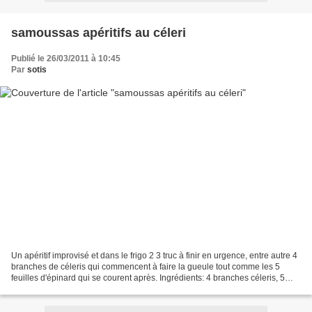
samoussas apéritifs au céleri
Publié le 26/03/2011 à 10:45
Par
sotis
Un apéritif improvisé et dans le frigo 2 3 truc à finir en urgence, entre autre 4
branches de céleris qui commencent à faire la gueule tout comme les 5
feuilles d'épinard qui se courent après. Ingrédients: 4 branches céleris, 5
feuilles d'épinard 1 échalote...