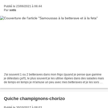
Publié le 23/06/2021 à 06:44
Par
sotis
J'ai souvent 1 ou 2 betteraves dans mon frigo (quand je pense que gamine
je détestais ça!!!), le plus souvent je les utilise râpées dans des salades mais
de temps en temps je m'amuse un peu avec mes betteraves et je les sors de
leur zone de confort. Comme...
Quiche champignons-chorizo
Publié le 30/10/2017 à 08:03