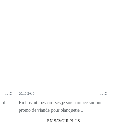
CÈPES
CHAMPAGNE
NOËL
NOËL SALÉ
…
29/10/2019
…
ait
En faisant mes courses je suis tombée sur une
promo de viande pour blanquette...
EN SAVOIR PLUS