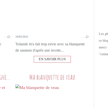
Les pho
…
19/05/2021
…
ce blo
e
Yolande m'a fait trop envie avec sa blanquette
merci 
de saumon d'après une recette...
"conta
EN SAVOIR PLUS
Blanquette de veau au champagne et aux cèpes
Ma blanquette de veau
PETITS PLATS MAISON
VIANDE
VEAU
BLANQUETTE