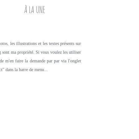
À LA UNE
tos, les illustrations et les textes présents sur
g sont ma propriété. Si vous voulez les utiliser
de m'en faire la demande par par via l'onglet
ct" dans la barre de menu...
PETITS PLATS MAISON
BLANQUETTE
VIANDE
VEAU