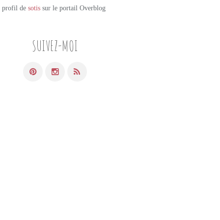
e profil de
sotis
sur le portail Overblog
SUIVEZ-MOI
PETITS PLATS MAISON
POISSON
BLANQUETTE
CITRON
ASPERGES
THYM