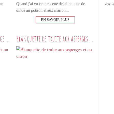
ur,
Quand j'ai vu cette recette de blanquette de
Voir l
dinde au potiron et aux marron...
EN SAVOIR PLUS
Blanquette de poisson à la sauge et au parmesan
Blanquette de truite aux asperges et au citron
PETITS PLATS MAISON
POISSON
BLANQUETTE
POIREAUX
SAUGE
PARMESAN
CHAMPIGNONS