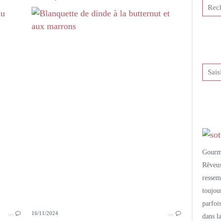
PETITS PLATS MAISON
VIANDE
POULET
BLANQUETTE
CURRY
CUMIN
GRAINES DE CUMIN
Gourm
Rêveu
resse
toujo
parfoi
…
16/11/2024
…
dans l