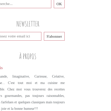
PETITS PLATS MAISON
BLANQUETTE
DINDE
NEWSLETTER
VIANDE
COURGES
BUTTERNUT
MARRONS
CANNELLE
À PROPOS
CUMIN
ande, Imaginative, Curieuse, Créative,
se... C'est tout moi et ma cuisine me
mble. Chez moi vous trouverez des recettes
urs gourmandes, pas toujours raisonnables,
s farfelues et quelques classiques mais toujours
a joie et la bonne humeur!!!