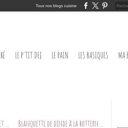
Tous nos blogs cuisine
CRÉ
LE P'TIT DEJ
LE PAIN
LES BASIQUES
MA 
Blanquette de poulet au curry et au cumin
Blanquette de dinde à la butternut et aux marrons