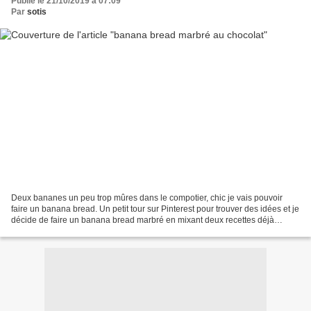
Publié le 21/10/2019 à 07:09
Par
sotis
Deux bananes un peu trop mûres dans le compotier, chic je vais pouvoir
faire un banana bread. Un petit tour sur Pinterest pour trouver des idées et je
décide de faire un banana bread marbré en mixant deux recettes déjà
testées et approuvées depuis longtemps...