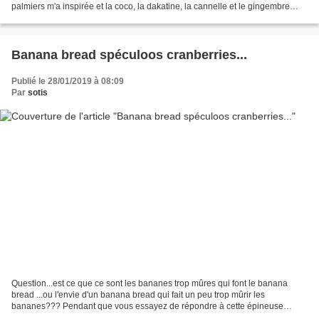
palmiers m'a inspirée et la coco, la dakatine, la cannelle et le gingembre
sont venu ensoleiller mon cake,...
Banana bread spéculoos cranberries...
Publié le 28/01/2019 à 08:09
Par
sotis
Question...est ce que ce sont les bananes trop mûres qui font le banana
bread ...ou l'envie d'un banana bread qui fait un peu trop mûrir les
bananes??? Pendant que vous essayez de répondre à cette épineuse
question, je vous propose de déguster ce banana...