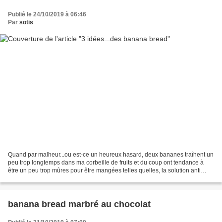
Publié le 24/10/2019 à 06:46
Par
sotis
Quand par malheur...ou est-ce un heureux hasard, deux bananes traînent un
peu trop longtemps dans ma corbeille de fruits et du coup ont tendance à
être un peu trop mûres pour être mangées telles quelles, la solution anti
gaspi est toute trouvée...Le Banana-bread....
banana bread marbré au chocolat