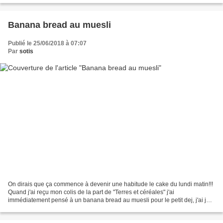
Banana bread au muesli
Publié le 25/06/2018 à 07:07
Par
sotis
On dirais que ça commence à devenir une habitude le cake du lundi matin!!!
Quand j'ai reçu mon colis de la part de "Terres et céréales" j'ai
immédiatement pensé à un banana bread au muesli pour le petit dej, j'ai jeté
mon dévolu sur le muesli aux pommes...