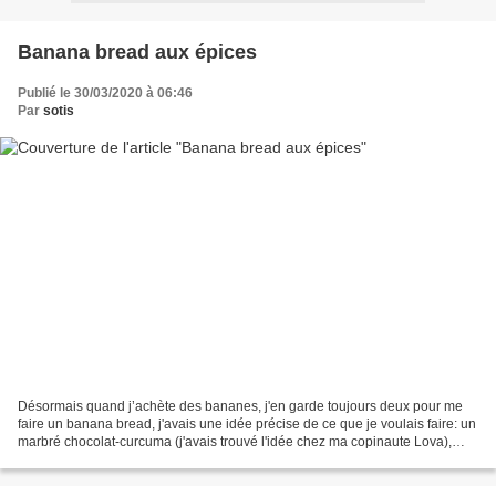
Banana bread aux épices
Publié le 30/03/2020 à 06:46
Par
sotis
Désormais quand j’achète des bananes, j'en garde toujours deux pour me
faire un banana bread, j'avais une idée précise de ce que je voulais faire: un
marbré chocolat-curcuma (j'avais trouvé l'idée chez ma copinaute Lova),
petit soucis au moment de me...