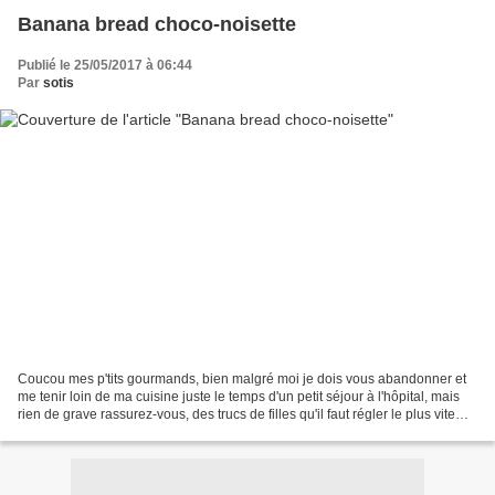
Banana bread choco-noisette
Publié le 25/05/2017 à 06:44
Par
sotis
Coucou mes p'tits gourmands, bien malgré moi je dois vous abandonner et
me tenir loin de ma cuisine juste le temps d'un petit séjour à l'hôpital, mais
rien de grave rassurez-vous, des trucs de filles qu'il faut régler le plus vite
possible. En attendant...