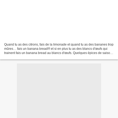
Quand tu as des citrons, fais de la limonade et quand tu as des bananes trop
mûres… fais un banana bread!!! et si en plus tu as des blancs d'œufs qui
trainent fais un banana bread au blancs d'œufs. Quelques épices de saison
pour le moral, des noix pour...