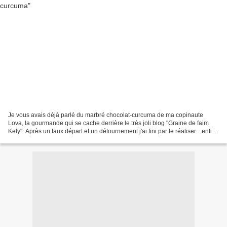
Je vous avais déjà parlé du marbré chocolat-curcuma de ma copinaute
Lova, la gourmande qui se cache derrière le très joli blog "Graine de faim
Kely". Après un faux départ et un détournement j'ai fini par le réaliser... enfin.
A ma façon bien sur, vous...