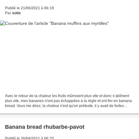
Publié le 21/06/2021 à 06:19
Par
sotis
Avec le retour de la chaleur les fruits mûrissent plus vite et donc s’abîment
plus vite, mes bananes n'ont pas échappées à la règle et ont fini en banana
bread. Vous me direz, la chaleur n'est qu'un prétexte, il y avait de fortes
chances dès le départ...
Banana bread rhubarbe-pavot
Publié le 26/04/2021 à 06:35