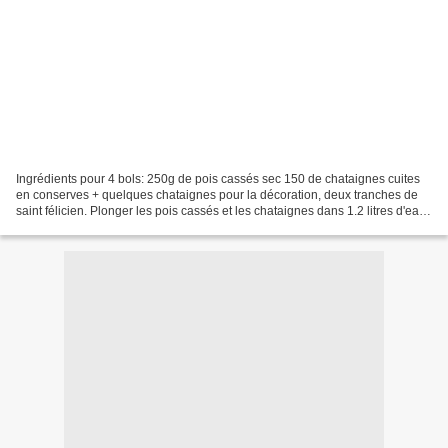
Ingrédients pour 4 bols: 250g de pois cassés sec 150 de chataignes cuites
en conserves + quelques chataignes pour la décoration, deux tranches de
saint félicien. Plonger les pois cassés et les chataignes dans 1.2 litres d'eau
et laissez cuire 30 à 40...