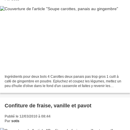
Ingrédients pour deux bols 4 Carottes deux panais pas trop gros 1 cuill à
café de gingembre en poudre. Epluchez et coupez les légumes, mettez un
peu d'huile d'olive dans le fond d'un casserole et faites y revenir les
légumes, ensuite recouvrez les avec...
Confiture de fraise, vanille et pavot
Publié le 12/03/2010 à 08:44
Par
sotis