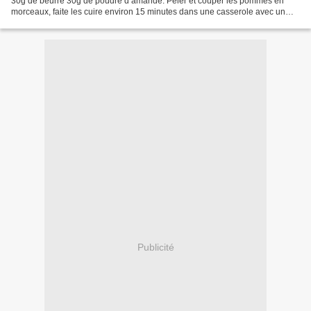
30g de beurre 30g de poudre d’amande. Peler et couper les pommes en
morceaux, faite les cuire environ 15 minutes dans une casserole avec un
fond d’eau et les feuilles de menthe....
Publicité