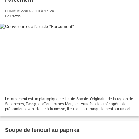
Publié le 22/03/2010 à 17:24
Par
sotis
Le farcement est un plat typique de Haute-Savoie. Originaire de la région de
Sallanches, Passy, les Contamines-Monjoie. Autrefois, les ménagères le
préparaient avant d'aller à la messe, il cuisait tout tranquillement sur un coin
du fourneau. Il restait...
Soupe de fenouil au paprika