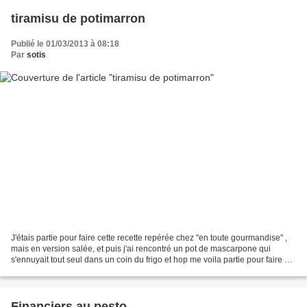
tiramisu de potimarron
Publié le 01/03/2013 à 08:18
Par
sotis
J'étais partie pour faire cette recette repérée chez "en toute gourmandise" ,
mais en version salée, et puis j'ai rencontré un pot de mascarpone qui
s'ennuyait tout seul dans un coin du frigo et hop me voila partie pour faire un
tiramisu de potimarron. Pour...
Financiers au pesto