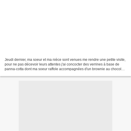
Jeudi dernier, ma soeur et ma nièce sont venues me rendre une petite visite,
pour ne pas décevoir leurs attentes j'ai concocter des verrines à base de
panna-cotta dont ma soeur raffole accompagnées d'un brownie au chocolat
parce que ma nièce adooOOore...