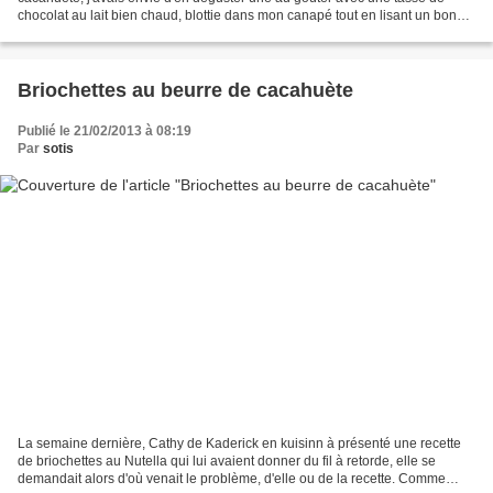
chocolat au lait bien chaud, blottie dans mon canapé tout en lisant un bon
bouquin. Comme j'étais motivée j'ai...
Briochettes au beurre de cacahuète
Publié le 21/02/2013 à 08:19
Par
sotis
La semaine dernière, Cathy de Kaderick en kuisinn à présenté une recette
de briochettes au Nutella qui lui avaient donner du fil à retorde, elle se
demandait alors d'où venait le problème, d'elle ou de la recette. Comme