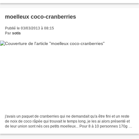
pâte 300g de farine...
moelleux coco-cranberries
Publié le 03/03/2013 à 08:15
Par
sotis
j'avais un paquet de cranberries qui ne demandait qu'a être fini et un reste
de noix de coco râpée qui trouvait le temps long, je les ai alors présenté et
de leur union sont nés ces petits moelleux... Pour 8 à 10 personnes 170g de
beurre 150 de cassonade...