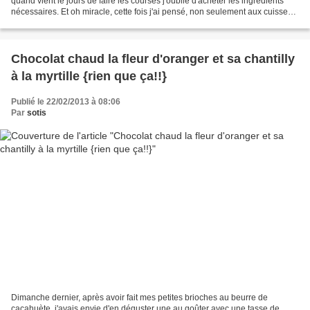
quand vient le jours de faire les courses j'oublie d'acheter les ingrédients
nécessaires. Et oh miracle, cette fois j'ai pensé, non seulement aux cuisses
de canard mais aussi aux...
Chocolat chaud la fleur d'oranger et sa chantilly
à la myrtille {rien que ça!!}
Publié le 22/02/2013 à 08:06
Par
sotis
Dimanche dernier, après avoir fait mes petites brioches au beurre de
cacahuète, j'avais envie d'en déguster une au goûter avec une tasse de