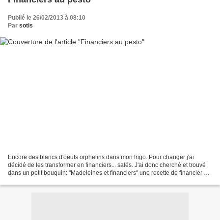
Publié le 26/02/2013 à 08:10
Par
sotis
Encore des blancs d'oeufs orphelins dans mon frigo. Pour changer j'ai
décidé de les transformer en financiers... salés. J'ai donc cherché et trouvé
dans un petit bouquin: "Madeleines et financiers" une recette de financier au
pesto, ça tombait bien j'avais...