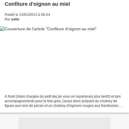
Confiture d'oignon au miel
Publié le 15/01/2013 à 08:24
Par
sotis
A Noël j'étais chargée du petit dej (je vous en reparlerais plus tard!!) et des
accompagnements pour le foie gras, j'avais donc préparé du chutney de
figues aux noix de pécan et un chutney d'oignons rouges aux framboises.
Pour ceux qui préfèrent la traditionnelle...