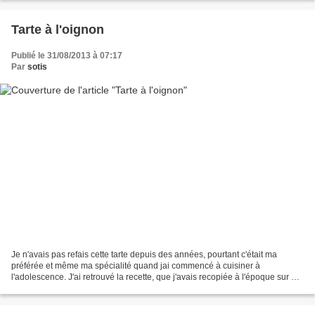
Tarte à l'oignon
Publié le 31/08/2013 à 07:17
Par
sotis
Je n'avais pas refais cette tarte depuis des années, pourtant c'était ma
préférée et même ma spécialité quand jai commencé à cuisiner à
l'adolescence. J'ai retrouvé la recette, que j'avais recopiée à l'époque sur un
bout de papier, c'est un miracle qu'il...