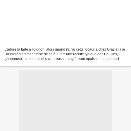
J'adore la tarte à l'oignon, alors quand j'ai vu cette focaccia chez Graziella je
l'ai immédiatement mise de coté. C'est une recette typique des Pouilles,
généreuse, moelleuse et savoureuse, malgrès son épaisseur la pâte est
légère grace à l'ajout de...