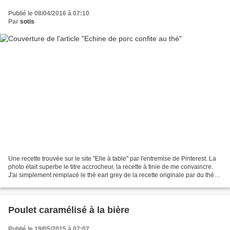
Publié le 08/04/2016 à 07:10
Par
sotis
Une recette trouvée sur le site "Elle à table" par l'entremise de Pinterest. La
photo était superbe le titre accrocheur, la recette à finie de me convaincre.
J'ai simplement remplacé le thé earl grey de la recette originale par du thé
Roiibos à la noix...
Poulet caramélisé à la bière
Publié le 19/05/2015 à 07:07