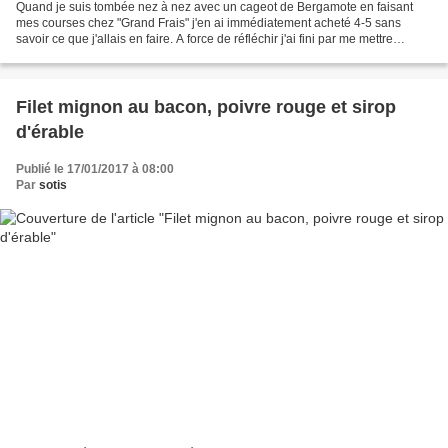
Quand je suis tombée nez à nez avec un cageot de Bergamote en faisant
mes courses chez "Grand Frais" j'en ai immédiatement acheté 4-5 sans
savoir ce que j'allais en faire. A force de réfléchir j'ai fini par me mettre
d'accord avec moi-même pour faire...
Filet mignon au bacon, poivre rouge et sirop
d'érable
Publié le 17/01/2017 à 08:00
Par
sotis