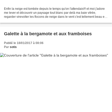
Enfin la neige est tombée depuis le temps qu'on l'attendais!!! et moi j'adore
me lever et découvrir un paysage tout blanc par delà ma baie vitrée,
regarder virevolter les flocons de neige dans le vent c'est tellement beau et
reposant surtout quand je...
Galette à la bergamote et aux framboises
Publié le 18/01/2017 à 08:06
Par
sotis