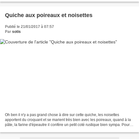
Quiche aux poireaux et noisettes
Publié le 21/01/2017 à 07:57
Par
sotis
Oh ben il n'y a pas grand chose à dire sur cette quiche, les noisettes
apportent du croquant et se marient très bien avec les poireaux, quand à la
pâte, la farine d'épeautre il confère un petit coté rustique bien sympa. Pour 6-
8 personnes Pâte 100g de...