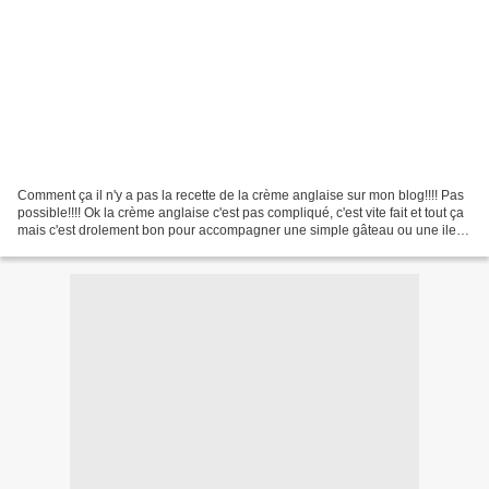
Comment ça il n'y a pas la recette de la crème anglaise sur mon blog!!!! Pas
possible!!!! Ok la crème anglaise c'est pas compliqué, c'est vite fait et tout ça
mais c'est drolement bon pour accompagner une simple gâteau ou une ile
flottante. Bon, bref,...