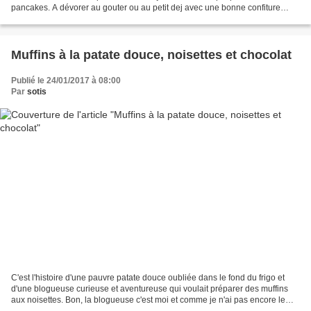
pancakes. A dévorer au gouter ou au petit dej avec une bonne confiture
maison ou carrément du curd de...
Muffins à la patate douce, noisettes et chocolat
Publié le 24/01/2017 à 08:00
Par
sotis
C'est l'histoire d'une pauvre patate douce oubliée dans le fond du frigo et
d'une blogueuse curieuse et aventureuse qui voulait préparer des muffins
aux noisettes. Bon, la blogueuse c'est moi et comme je n'ai pas encore le
syndrome Alain Delon, j'arrête...