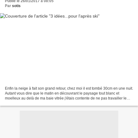
Publié le 26/01/2017 à 08:05
Par
sotis
Enfin la neige à fait son grand retour, chez moi il est tombé 30cm en une nuit.
Autant vous dire que le matin en découvrant le paysage tout blanc et
moelleux au delà de ma baie vitrée j'étais contente de ne pas travailler le
matin, sinon je vous dis pas...