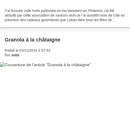
J’ai trouvée cette huile parfumée en me baladant sur Pinterest, j’ai été
séduite par cette association de saveurs alors je l’ai aussitôt mise de coté en
prévision des cadeaux gourmands que j’allais faire pour les fêtes de
d’année. Un régal cette huile,...
Granola à la châtaigne
Publié le 03/12/2016 à 07:53
Par
sotis