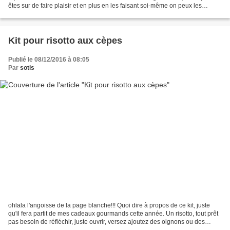
êtes sur de faire plaisir et en plus en les faisant soi-même on peux les
customiser et en...
Kit pour risotto aux cèpes
Publié le 08/12/2016 à 08:05
Par
sotis
ohlala l'angoisse de la page blanche!!! Quoi dire à propos de ce kit, juste
qu'il fera partit de mes cadeaux gourmands cette année. Un risotto, tout prêt
pas besoin de réfléchir, juste ouvrir, versez ajoutez des oignons ou des
échalotes et faire cuire,...