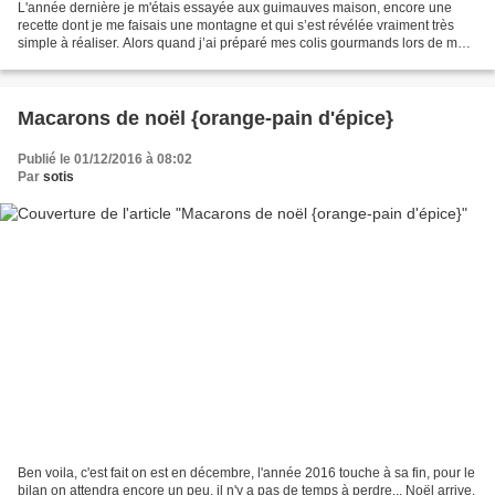
L'année dernière je m'étais essayée aux guimauves maison, encore une
recette dont je me faisais une montagne et qui s’est révélée vraiment très
simple à réaliser. Alors quand j’ai préparé mes colis gourmands lors de mon
concours au printemps j’ai récidivé...
Macarons de noël {orange-pain d'épice}
Publié le 01/12/2016 à 08:02
Par
sotis
Ben voila, c'est fait on est en décembre, l'année 2016 touche à sa fin, pour le
bilan on attendra encore un peu, il n'y a pas de temps à perdre... Noël arrive.