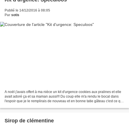
Publié le 14/12/2016 à 08:05
Par
sotis
A noël j'avais offert à ma nièce un kit d'urgence cookies aux pralines et elle
avait adoré ça et sa maman aussi!!! Du coup elle m'a rendu le bocal dans
l'espoir que je le remplirais de nouveau et en bonne tatie gâteau c'est ce que
j'ai fais bien sur,...
Sirop de clémentine