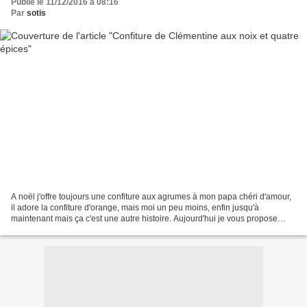
Publié le 11/12/2016 à 08:16
Par
sotis
A noël j'offre toujours une confiture aux agrumes à mon papa chéri d'amour,
il adore la confiture d'orange, mais moi un peu moins, enfin jusqu'à
maintenant mais ça c'est une autre histoire. Aujourd'hui je vous propose
d'offrir cette petite confiture aux...