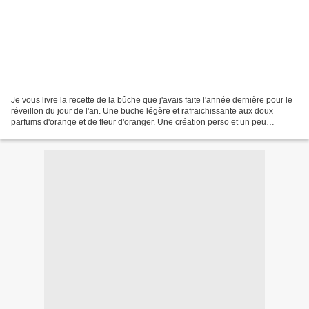
Je vous livre la recette de la bûche que j'avais faite l'année dernière pour le
réveillon du jour de l'an. Une buche légère et rafraichissante aux doux
parfums d'orange et de fleur d'oranger. Une création perso et un peu
improvisée, j'ai eu des doutes...