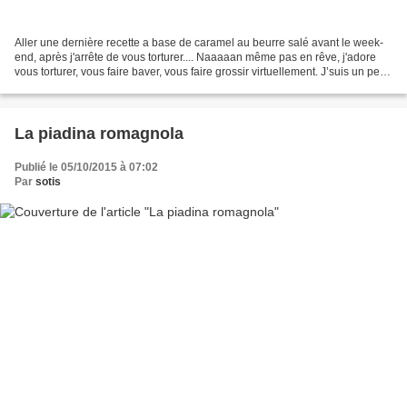
Aller une dernière recette a base de caramel au beurre salé avant le week-
end, après j'arrête de vous torturer.... Naaaaan même pas en rêve, j'adore
vous torturer, vous faire baver, vous faire grossir virtuellement. J’suis un peu
sadique sur les bords...
La piadina romagnola
Publié le 05/10/2015 à 07:02
Par
sotis