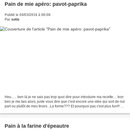
Pain de mie apéro: pavot-paprika
Publié le 04/03/2016 à 08:08
Par
sotis
Heu...... ben là je ne sais pas trop quoi dire pour introduire ma recette.... bon
ben je me tais alors, juste vous dire que c'est encore une idée qui sort de nul
part ou plutôt de mes tiroirs...La forme??? Et pourquoi pas c'est plus fun!!! Et
puis voila...
Pain à la farine d'épeautre