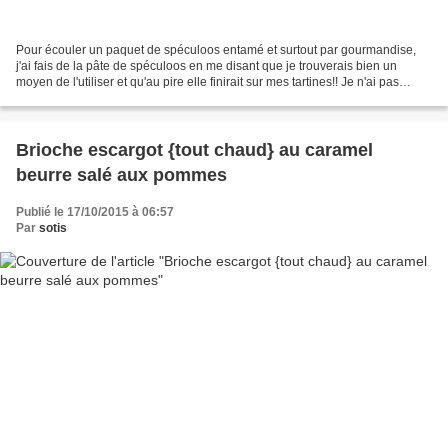
Pour écouler un paquet de spéculoos entamé et surtout par gourmandise,
j'ai fais de la pâte de spéculoos en me disant que je trouverais bien un
moyen de l'utiliser et qu'au pire elle finirait sur mes tartines!! Je n'ai pas
cherché très longtemps avant...
Brioche escargot {tout chaud} au caramel
beurre salé aux pommes
Publié le 17/10/2015 à 06:57
Par
sotis