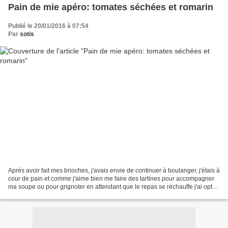
Pain de mie apéro: tomates séchées et romarin
Publié le 20/01/2016 à 07:54
Par
sotis
Après avoir fait mes brioches, j'avais envie de continuer à boulanger, j'étais à
cour de pain et comme j'aime bien me faire des tartines pour accompagner
ma soupe ou pour grignoter en attendant que le repas se réchauffe j'ai opté
pour un pain de mie salé...