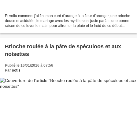
Et voila comment j'ai fini mon curd d'orange à la fleur d'oranger, une brioche
douce et acidulée, le mariage avec les myrtilles est juste parfait, une bonne
raison de ce lever le matin pour affronter la pluie et le froid de ce début
d'année!! Pour 1 brioche...
Brioche roulée à la pâte de spéculoos et aux
noisettes
Publié le 16/01/2016 à 07:56
Par
sotis