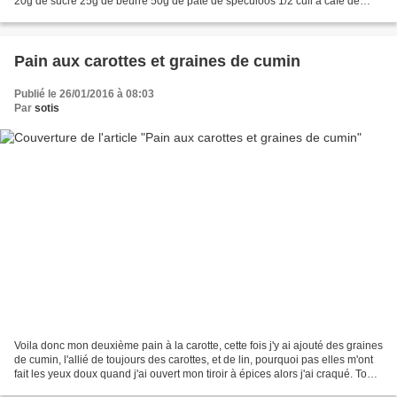
20g de sucre 25g de beurre 50g de pâte de spéculoos 1/2 cuil à café de
poudre de cannelle 75g de chocolat...
Pain aux carottes et graines de cumin
Publié le 26/01/2016 à 08:03
Par
sotis
Voila donc mon deuxième pain à la carotte, cette fois j'y ai ajouté des graines
de cumin, l'allié de toujours des carottes, et de lin, pourquoi pas elles m'ont
fait les yeux doux quand j'ai ouvert mon tiroir à épices alors j'ai craqué. Tout
comme son...