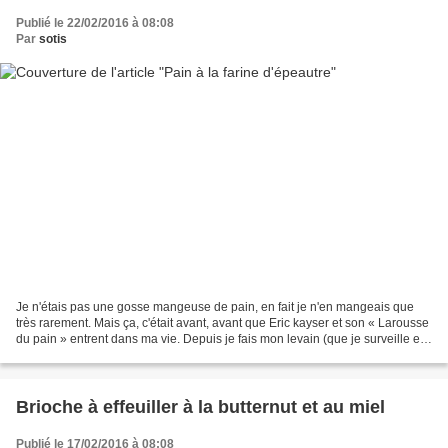
Publié le 22/02/2016 à 08:08
Par
sotis
Je n'étais pas une gosse mangeuse de pain, en fait je n'en mangeais que
très rarement. Mais ça, c'était avant, avant que Eric kayser et son « Larousse
du pain » entrent dans ma vie. Depuis je fais mon levain (que je surveille et
nourris avec attention...
Brioche à effeuiller à la butternut et au miel
Publié le 17/02/2016 à 08:08