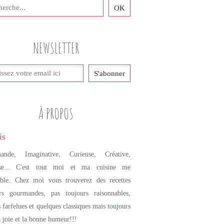
PETITS PLATS MAISON
VIANDE
POULET
NEWSLETTER
CHORIZO
POIVRONS
PAPRIKA
OIGNONS
AIL
À PROPOS
OLIVES NOIRES
ande, Imaginative, Curieuse, Créative,
se... C'est tout moi et ma cuisine me
mble. Chez moi vous trouverez des recettes
urs gourmandes, pas toujours raisonnables,
s farfelues et quelques classiques mais toujours
a joie et la bonne humeur!!!