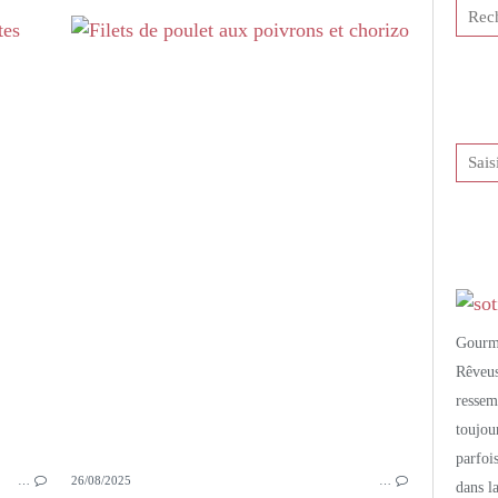
PETITS PLATS MAISON
VIANDE
BOEUF
DAUBE
POIVRONS
TOMATES CONFITES
OLIVES NOIRES
THYM
PAPRIKA
Gourm
Rêveu
resse
toujo
parfoi
…
26/08/2025
…
dans l