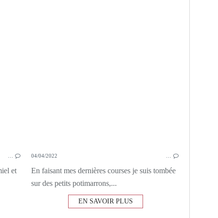
PARMESAN
POMMES DE TERRE
…
04/04/2022
…
iel et
En faisant mes dernières courses je suis tombée
sur des petits potimarrons,...
EN SAVOIR PLUS