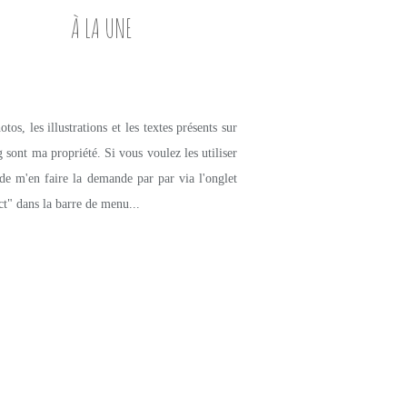
À LA UNE
tos, les illustrations et les textes présents sur
g sont ma propriété. Si vous voulez les utiliser
de m'en faire la demande par par via l'onglet
ct" dans la barre de menu...
PETITS PLATS MAISON
CRUMBLE
POTIMARRON
CHORIZO