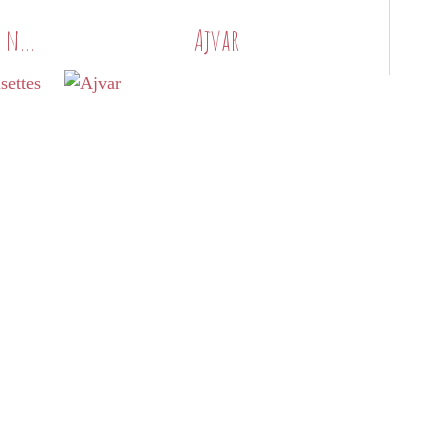
Fallafels au potimarron et aux noisettes
Ajvar
PETITS PLATS MAISON
FALLAFEL
BOULETTES
LÉGUMES
POIS CHICHE
POTIMARRON
COURGES
NOISETTE
CARVI