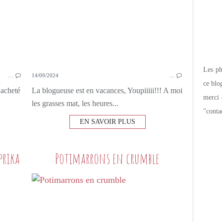
Les pho
…
14/09/2024
…
ce blo
i acheté
La blogueuse est en vacances, Youpiiiii!!! A moi
merci 
les grasses mat, les heures...
"conta
EN SAVOIR PLUS
prika
Potimarrons en crumble
PETITS PLATS MAISON
POTATOES
PAPRIKA
THYM