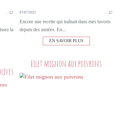
…
07/07/2021
…
Encore une recette qui traînait dans mes favoris
ssez la
depuis des années. En...
EN SAVOIR PLUS
Filet mignon aux poivrons
olives
PETITS PLATS MAISON
VIANDE
PORC
RÔTI DE PORC
TOMATES
OLIVES
CHORIZO