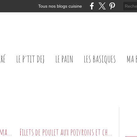
Tous nos blogs cuisine
CRÉ
LE P'TIT DEJ
LE PAIN
LES BASIQUES
MA 
Daube d'été aux poivrons et tomates confites
Filets de poulet aux poivrons et chorizo