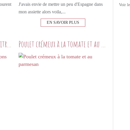
courent
J'avais envie de mettre un peu d'Espagne dans
Voir l
mon assiette alors voila,...
EN SAVOIR PLUS
Tajine de poulet aux olives et citrons confits
Poulet crémeux à la tomate et au parmesan
VIANDE
TAJINE
POULET
CITRON CONFIT
OLIVE
OLIVES VERTES
GRAINES DE CUMIN
CURCUMA
PAPRIKA