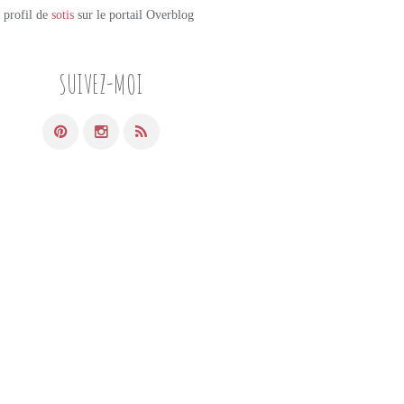
e profil de
sotis
sur le portail Overblog
SUIVEZ-MOI
PETITS PLATS MAISON
VIANDE
POULET
TOMATES
PARMESAN
BASILIC
CRÈME
PAPRIKA
ÉCHALOTTES