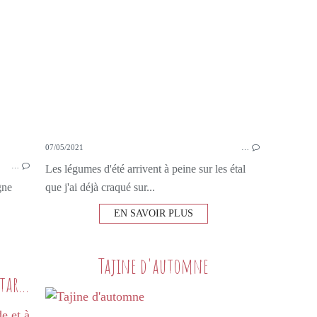
PAPRIKA
HERBES DE PROVENCE
07/05/2021
…
…
Les légumes d'été arrivent à peine sur les étal
gne
que j'ai déjà craqué sur...
EN SAVOIR PLUS
Tajine d'automne
Filet mignon de porc à la moutarde et à la bière