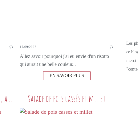
Les pho
…
17/09/2022
…
ce blo
Allez savoir pourquoi j'ai eu envie d'un risotto
merci 
qui aurait une belle couleur...
"conta
EN SAVOIR PLUS
Flan de courgette à la roquette, au basilic et au citron...
Salade de pois cassés et millet
PETITS PLATS MAISON
LÉGUMES
FLAN DE LÉGUMES
COURGETTES