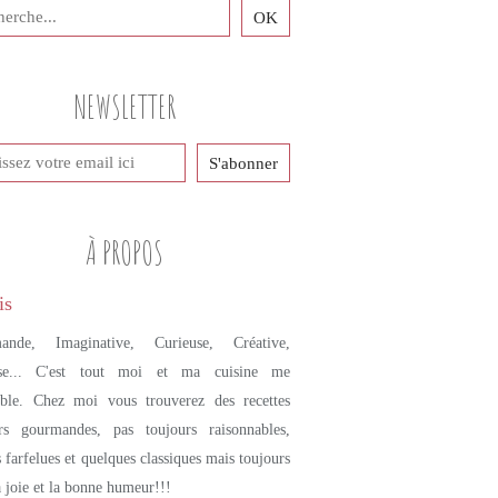
PETITS PLATS MAISON
STREET FOOD
PIZZA
NEWSLETTER
ROQUETTE
MOZZARELLA
RICOTTA
BURRATA
PISTACHE
À PROPOS
ande, Imaginative, Curieuse, Créative,
se... C'est tout moi et ma cuisine me
mble. Chez moi vous trouverez des recettes
urs gourmandes, pas toujours raisonnables,
s farfelues et quelques classiques mais toujours
a joie et la bonne humeur!!!