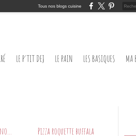
Tous nos blogs cuisine
CRÉ
LE P'TIT DEJ
LE PAIN
LES BASIQUES
MA 
Soupe froide de courgette et fenouil à la roquette et menthe poivrée
Pizza roquette buffala