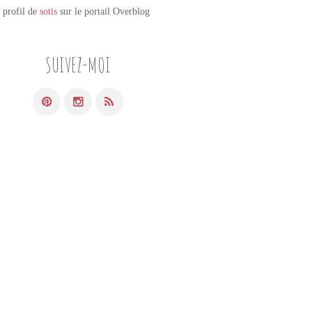
e profil de
sotis
sur le portail Overblog
SUIVEZ-MOI
LES BONS PETITS PLATS
RIZ
RISOTTO
PESTO
ROQUETTE
BASILIC
NOISETTE
PARMESAN