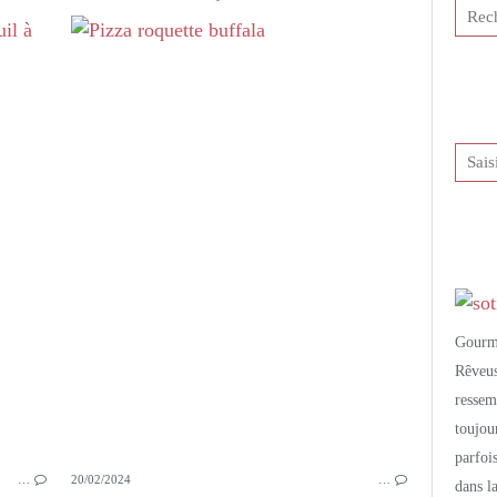
PETITS PLATS MAISON
SOUPES
COURGETTES
FENOUIL
ROQUETTE
MENTHE
MENTHE POIVRÉE
Gourm
Rêveu
resse
toujo
parfoi
…
20/02/2024
…
dans l