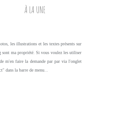
À LA UNE
tos, les illustrations et les textes présents sur
g sont ma propriété. Si vous voulez les utiliser
de m'en faire la demande par par via l'onglet
ct" dans la barre de menu...
PETITS PLATS MAISON
SALADE
CÉRÉALES
LÉGUMES