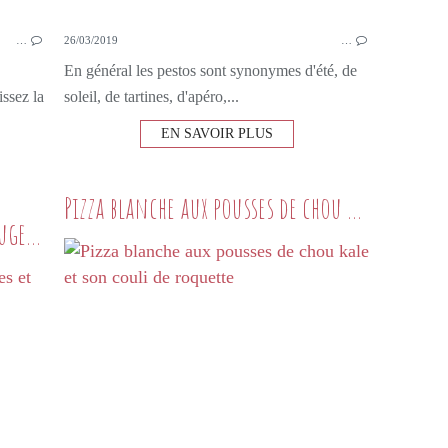
…
26/03/2019
…
En général les pestos sont synonymes d'été, de
ssez la
soleil, de tartines, d'apéro,...
EN SAVOIR PLUS
Pizza blanche aux pousses de chou kale et son couli de roquette
Salade de pâtes aux haricots rouges et aux poires
PETITS PLATS MAISON
SALADE
PÂTES
HARICOTS ROUGES
ROQUETTE
FETA
POIRES