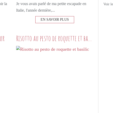
ir la
Je vous avais parlé de ma petite escapade en
Voir l
Italie, l'année dernière,...
EN SAVOIR PLUS
eur
Risotto au pesto de roquette et basilic
LES BONS PETITS PLATS
SALADE
ROQUETTE
ORANGE SANGUINE
PARMESAN
PISTACHE
CHOUX-FLEUR