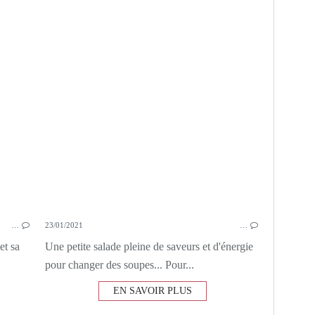
BASILIC
ROQUETTE
CITRON
SALADE
…
23/01/2021
…
et sa
Une petite salade pleine de saveurs et d'énergie
pour changer des soupes... Pour...
EN SAVOIR PLUS