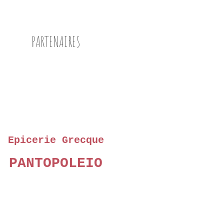
POIS CASSÉS
MILLET
PARTENAIRES
ROQUETTE
NOIX
OLIVES
Epicerie Grecque
PANTOPOLEIO