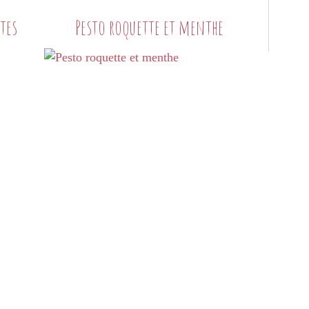
tes
Pesto roquette et menthe
A TOUTES LES SAUCES...
PESTO
ROQUETTE
NOISETTE
L'HEURE DE L'APÉRO
SUR LES PÂTES