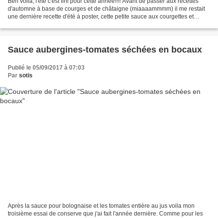
Ben voila, l'été c'est fini pour cette année!!!! Avant de passer aux recettes
d'automne à base de courges et de châtaigne (miaaaammmm) il me restait
une dernière recette d'été à poster, cette petite sauce aux courgettes et
olives verte, qui sent bon le...
Sauce aubergines-tomates séchées en bocaux
Publié le 05/09/2017 à 07:03
Par
sotis
Après la sauce pour bolognaise et les tomates entière au jus voila mon
troisième essai de conserve que j'ai fait l'année dernière. Comme pour les