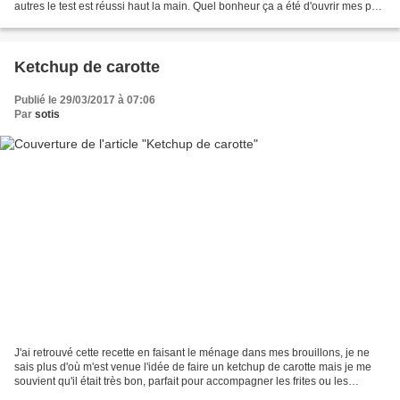
autres le test est réussi haut la main. Quel bonheur ça a été d'ouvrir mes pots
pleins de saveurs d'été en...
Ketchup de carotte
Publié le 29/03/2017 à 07:06
Par
sotis
J'ai retrouvé cette recette en faisant le ménage dans mes brouillons, je ne
sais plus d'où m'est venue l'idée de faire un ketchup de carotte mais je me
souvient qu'il était très bon, parfait pour accompagner les frites ou les
burgers. Ca change des tomates...