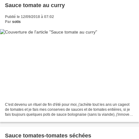
Sauce tomate au curry
Publié le 12/09/2018 à 07:02
Par
sotis
C'est devenu un rituel de fin d'été pour moi, j'achète tout les ans un cageot
de tomates et je fais mes conserves de sauces et de tomates entières, si je
fais toujours quelques pots de sauce bolognaise (sans la viande), j'innove
toujours, il faut dire...
Sauce tomates-tomates séchées