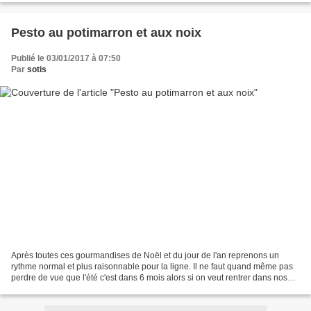
Pesto au potimarron et aux noix
Publié le 03/01/2017 à 07:50
Par
sotis
Après toutes ces gourmandises de Noël et du jour de l'an reprenons un
rythme normal et plus raisonnable pour la ligne. Il ne faut quand même pas
perdre de vue que l'été c'est dans 6 mois alors si on veut rentrer dans nos
maillots de bain il faut commencer...