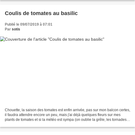
Coulis de tomates au basilic
Publié le 09/07/2019 à 07:01
Par
sotis
Chouette, la saison des tomates est enfin arrivée, pas sur mon balcon certes,
il faudra attendre encore un peu, mais j'ai déjà quelques fleurs sur mes
plants de tomates et si la météo est sympa (on oublie la grêle, les tornades
et autres calamité se serais...