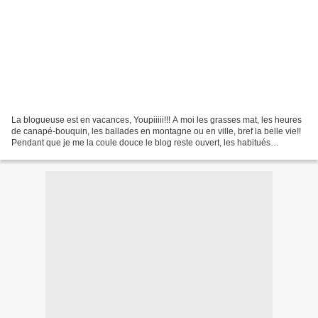
La blogueuse est en vacances, Youpiiiii!!! A moi les grasses mat, les heures
de canapé-bouquin, les ballades en montagne ou en ville, bref la belle vie!!
Pendant que je me la coule douce le blog reste ouvert, les habitués
connaissent la chanson, il y...