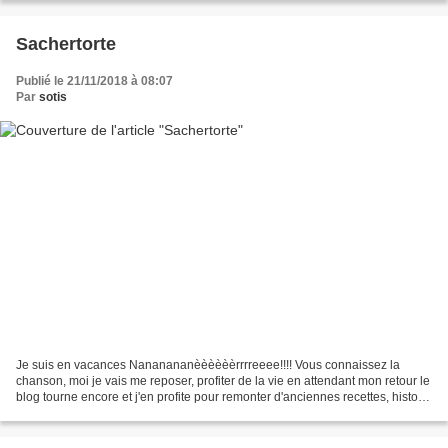
Sachertorte
Publié le 21/11/2018 à 08:07
Par
sotis
Je suis en vacances Nananananèèèèèèrrrreeee!!!! Vous connaissez la
chanson, moi je vais me reposer, profiter de la vie en attendant mon retour le
blog tourne encore et j'en profite pour remonter d'anciennes recettes, histoire
de leur donner une seconde...