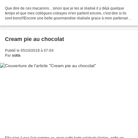
Que dire de ces macarons... sinon que je les ai réalisé il y déjà quelque
temps et que mes collègues-cobayes m'en parlent encore, c'est dire si ils
sont bons!!!Encore une belle gourmandise réalisée grace à mon partenaire
Dakatine, merci... Pour 20 macarons...
Cream pie au chocolat
Publié le 05/10/2018 à 07:04
Par
sotis
Elle n'en à pas l'air comme ça, mais cette tarte est toute légère, enfin en