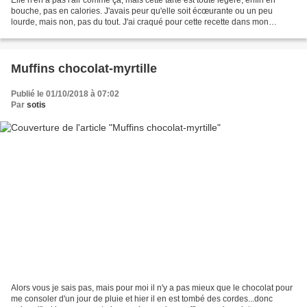
bouche, pas en calories. J'avais peur qu'elle soit écœurante ou un peu
lourde, mais non, pas du tout. J'ai craqué pour cette recette dans mon
bouquin "le journal d'une foodstyliste"....
Muffins chocolat-myrtille
Publié le 01/10/2018 à 07:02
Par
sotis
Alors vous je sais pas, mais pour moi il n'y a pas mieux que le chocolat pour
me consoler d'un jour de pluie et hier il en est tombé des cordes...donc