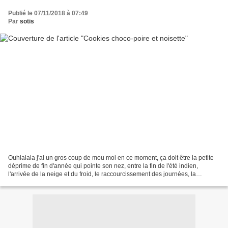
Publié le 07/11/2018 à 07:49
Par
sotis
Ouhlalala j'ai un gros coup de mou moi en ce moment, ça doit être la petite
déprime de fin d'année qui pointe son nez, entre la fin de l'été indien,
l'arrivée de la neige et du froid, le raccourcissement des journées, la
luminosité qui de vient difficile...