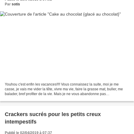
Par
sotis
Youhou c'est enfin les vacances!!!! Vous connaissez la suite, moi je me
casse, je vais me vider la tête, vivre ma vie, faire la grasse mat, buller, me
balader, bref profiter de la vie. Mais je ne vous abandonne pas
complètement puisque le blog continu...
Crackers sucrés pour les petits creux
intempestifs
Publié le 02/04/2019 à 07:37