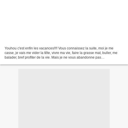
Youhou c'est enfin les vacances!!!! Vous connaissez la suite, moi je me
casse, je vais me vider la tête, vivre ma vie, faire la grasse mat, buller, me
balader, bref profiter de la vie. Mais je ne vous abandonne pas
complètement puisque le blog continu...