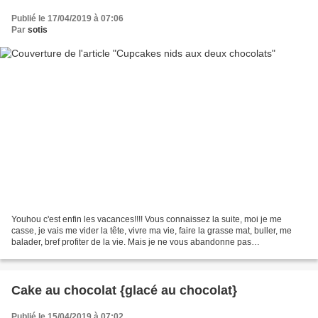
Publié le 17/04/2019 à 07:06
Par
sotis
Youhou c'est enfin les vacances!!!! Vous connaissez la suite, moi je me
casse, je vais me vider la tête, vivre ma vie, faire la grasse mat, buller, me
balader, bref profiter de la vie. Mais je ne vous abandonne pas
complètement puisque le blog continu...
Cake au chocolat {glacé au chocolat}
Publié le 15/04/2019 à 07:02