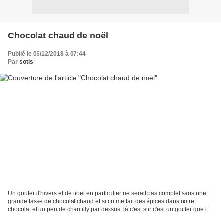
Chocolat chaud de noël
Publié le 06/12/2018 à 07:44
Par
sotis
Un gouter d'hivers et de noël en particulier ne serait pas complet sans une
grande tasse de chocolat chaud et si on mettait des épices dans notre
chocolat et un peu de chantilly par dessus, là c'est sur c'est un gouter que le
père noël ne pourra pas refuser!!! Alors...