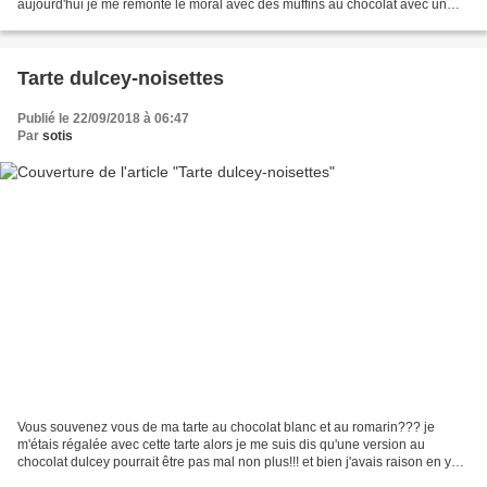
aujourd'hui je me remonte le moral avec des muffins au chocolat avec un
petit supplément gourmand...des...
Tarte dulcey-noisettes
Publié le 22/09/2018 à 06:47
Par
sotis
Vous souvenez vous de ma tarte au chocolat blanc et au romarin??? je
m'étais régalée avec cette tarte alors je me suis dis qu'une version au
chocolat dulcey pourrait être pas mal non plus!!! et bien j'avais raison en y
ajoutant des noisettes et du grué...