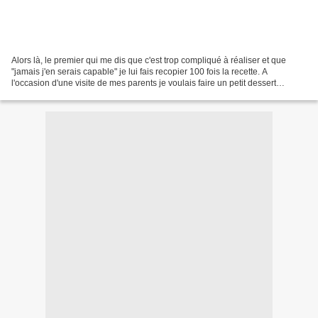
Alors là, le premier qui me dis que c'est trop compliqué à réaliser et que
"jamais j'en serais capable" je lui fais recopier 100 fois la recette. A
l'occasion d'une visite de mes parents je voulais faire un petit dessert
gourmand, et puis j'ai une réputation...