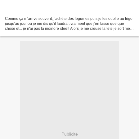
Comme ça m'arrive souvent, j'achète des légumes puis je les oublie au frigo
jusqu'au jour ou je me dis qu'il faudrait vraiment que j'en fasse quelque
chose et... je n'ai pas la moindre idée!! Alors je me creuse la tête je sort mes
bouquins et je fini...
Publicité