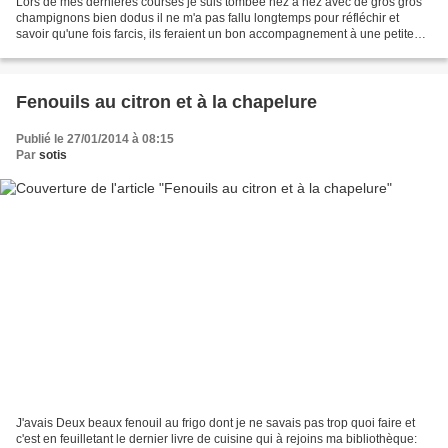
Lors de mes dernières courses je suis tombée nez à nez avec de gros gros
champignons bien dodus il ne m'a pas fallu longtemps pour réfléchir et
savoir qu'une fois farcis, ils feraient un bon accompagnement à une petite
salade d'endives. Pour 6 champignons...
Fenouils au citron et à la chapelure
Publié le 27/01/2014 à 08:15
Par
sotis
J'avais Deux beaux fenouil au frigo dont je ne savais pas trop quoi faire et
c'est en feuilletant le dernier livre de cuisine qui à rejoins ma bibliothèque: