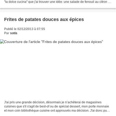
"la dolce cucina" que j'ai trouver une idée: une salade de fenouil au citron et
à la chapelure...
Frites de patates douces aux épices
Publié le 02/12/2013 à 07:55
Par
sotis
J'ai pris une grande décision, désormais je n’achèterai de magasines
cuisines que s'il s'agit de best-of ou de spécial dessert, mon porte monnaie
et mon coin bibliothèque cuisine ont approuvés ma décision. J'ai donc pu
acheter le Best-of 2013 du magasine...