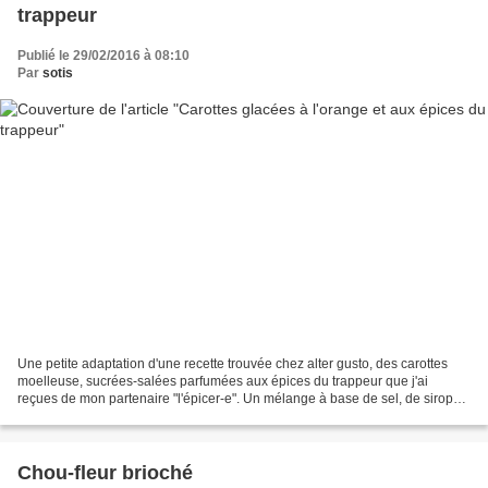
trappeur
Publié le 29/02/2016 à 08:10
Par
sotis
Une petite adaptation d'une recette trouvée chez alter gusto, des carottes
moelleuse, sucrées-salées parfumées aux épices du trappeur que j'ai
reçues de mon partenaire "l'épicer-e". Un mélange à base de sel, de sirop
d'érable, d'ail, d'oignon et de diverses...
Chou-fleur brioché