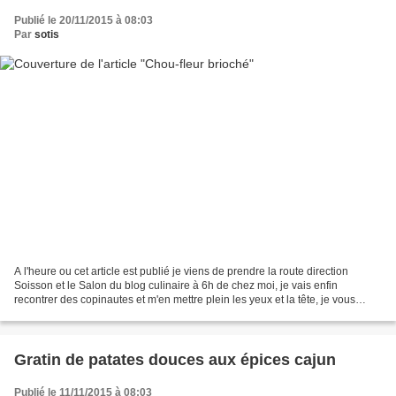
Publié le 20/11/2015 à 08:03
Par
sotis
A l'heure ou cet article est publié je viens de prendre la route direction
Soisson et le Salon du blog culinaire à 6h de chez moi, je vais enfin
recontrer des copinautes et m'en mettre plein les yeux et la tête, je vous
raconterais tout ça la semaine...
Gratin de patates douces aux épices cajun
Publié le 11/11/2015 à 08:03