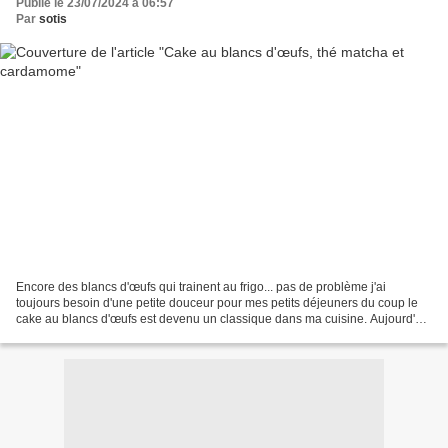
Publié le 23/07/2024 à 06:57
Par
sotis
Encore des blancs d'œufs qui trainent au frigo... pas de problème j'ai
toujours besoin d'une petite douceur pour mes petits déjeuners du coup le
cake au blancs d'œufs est devenu un classique dans ma cuisine. Aujourd'hui
j'ai eu envie de le parfumer au...