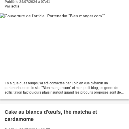
Publié le 24/07/2024 à 07:41
Par
sotis
Il y a quelques temps j'ai été contactée par Loïc en vue d'établir un
partenariat entre le site "Bien manger.com" et mon petit blog, ce genre de
sollicitation fait toujours plaisir surtout quand les produits proposés sont de
qualité et partagent les mêmes...
Cake au blancs d'œufs, thé matcha et
cardamome