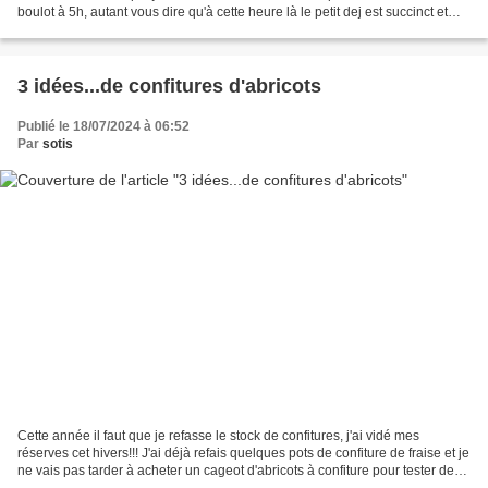
boulot à 5h, autant vous dire qu'à cette heure là le petit dej est succinct et
rapide alors pour tenir le coup...
3 idées...de confitures d'abricots
Publié le 18/07/2024 à 06:52
Par
sotis
Cette année il faut que je refasse le stock de confitures, j'ai vidé mes
réserves cet hivers!!! J'ai déjà refais quelques pots de confiture de fraise et je
ne vais pas tarder à acheter un cageot d'abricots à confiture pour tester de
nouvelles recettes....