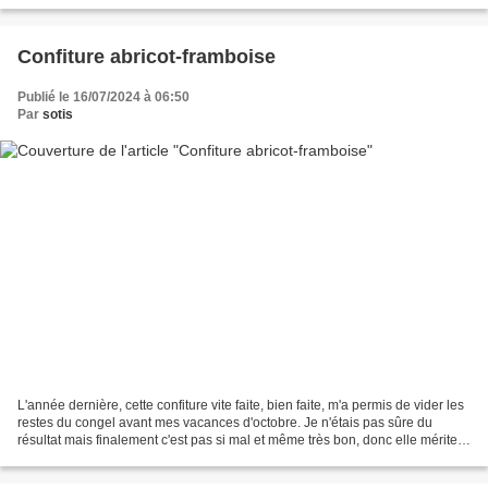
Confiture abricot-framboise
Publié le 16/07/2024 à 06:50
Par
sotis
L'année dernière, cette confiture vite faite, bien faite, m'a permis de vider les
restes du congel avant mes vacances d'octobre. Je n'étais pas sûre du
résultat mais finalement c'est pas si mal et même très bon, donc elle mérite
bien sa place sur le blog. Pour...