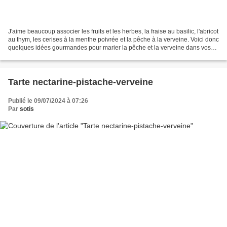
J'aime beaucoup associer les fruits et les herbes, la fraise au basilic, l'abricot
au thym, les cerises à la menthe poivrée et la pêche à la verveine. Voici donc
quelques idées gourmandes pour marier la pêche et la verveine dans vos
desserts... Il y a...
Tarte nectarine-pistache-verveine
Publié le 09/07/2024 à 07:26
Par
sotis