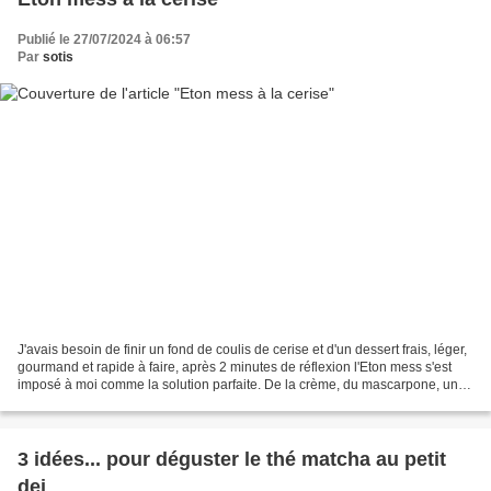
Publié le 27/07/2024 à 06:57
Par
sotis
J'avais besoin de finir un fond de coulis de cerise et d'un dessert frais, léger,
gourmand et rapide à faire, après 2 minutes de réflexion l'Eton mess s'est
imposé à moi comme la solution parfaite. De la crème, du mascarpone, un
peu de vanille, des meringues...
3 idées... pour déguster le thé matcha au petit
dej