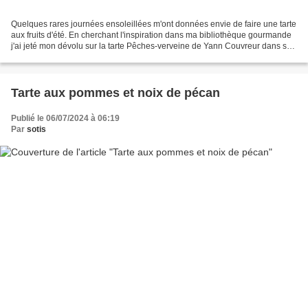
Quelques rares journées ensoleillées m'ont données envie de faire une tarte
aux fruits d'été. En cherchant l'inspiration dans ma bibliothèque gourmande
j'ai jeté mon dévolu sur la tarte Pêches-verveine de Yann Couvreur dans son
livre "12 Saisons", une...
Tarte aux pommes et noix de pécan
Publié le 06/07/2024 à 06:19
Par
sotis