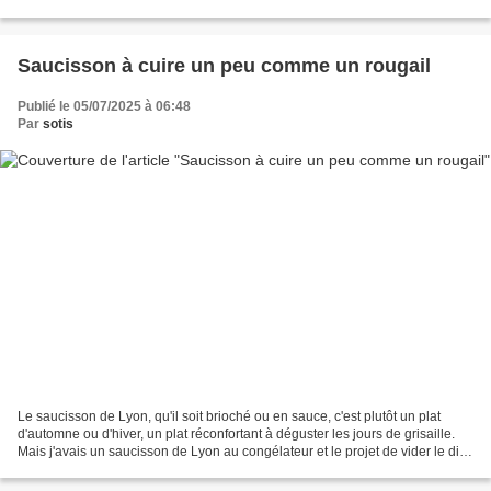
une caramel beurre salé une...
Saucisson à cuire un peu comme un rougail
Publié le 05/07/2025 à 06:48
Par
sotis
Le saucisson de Lyon, qu'il soit brioché ou en sauce, c'est plutôt un plat
d'automne ou d'hiver, un plat réconfortant à déguster les jours de grisaille.
Mais j'avais un saucisson de Lyon au congélateur et le projet de vider le dit
congel (vous savez ce...