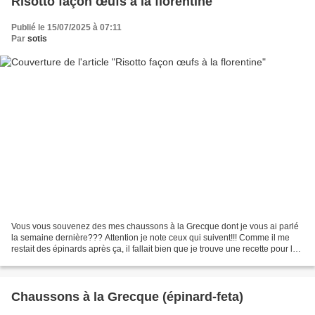
Risotto façon œufs à la florentine
Publié le 15/07/2025 à 07:11
Par
sotis
Vous vous souvenez des mes chaussons à la Grecque dont je vous ai parlé
la semaine dernière??? Attention je note ceux qui suivent!!! Comme il me
restait des épinards après ça, il fallait bien que je trouve une recette pour les
utiliser et surtout convaincre...
Chaussons à la Grecque (épinard-feta)