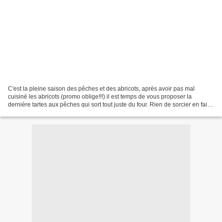
C'est la pleine saison des pêches et des abricots, après avoir pas mal
cuisiné les abricots (promo oblige!!!) il est temps de vous proposer la
dernière tartes aux pêches qui sort tout juste du four. Rien de sorcier en fait,
juste une tarte amandine aux...