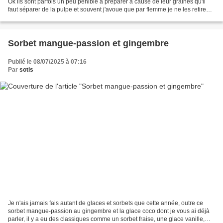
Ok ils sont parfois un peu pénible à préparer à cause de leur graines qu'il
faut séparer de la pulpe et souvent j'avoue que par flemme je ne les retire
pas dans mes préparations,...
Sorbet mangue-passion et gingembre
Publié le 08/07/2025 à 07:16
Par
sotis
Je n'ais jamais fais autant de glaces et sorbets que cette année, outre ce
sorbet mangue-passion au gingembre et la glace coco dont je vous ai déjà
parler, il y a eu des classiques comme un sorbet fraise, une glace vanille,