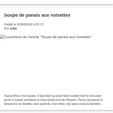
cuisine, je ne le cuisine pas...
Soupe de panais aux noisettes
Publié le 02/04/2024 à 07:17
Par
sotis
Aujourd'hui c'est soupe, il faut bien ça pour faire oublier tout le chocolat
qu'on à avaler pendant ce long week-end de Pâques. Perso j'ai passé le
dimanche en famille, mes parents, mon frère, ma sœur et leurs familles
respectives. Après une chasse aux...