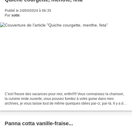
Publié le 24/04/2024 à 06:35
Par
sotis
C'est l'heure des vacances pour moi, enfin!!!!! Vous connaissez la chanson,
la cuisine reste ouverte, vous pouvez furetez à votre guise dans mes
archives, je vous laisse tout de même quelques idées par-ci, par-là. Il y a des
boissons fraiches et chaudes...
Panna cotta vanille-fraise...