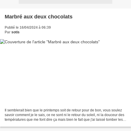
Marbré aux deux chocolats
Publié le 16/04/2024 à 06:39
Par
sotis
Il semblerait bien que le printemps soit de retour pour de bon, vous soulez
savoir comment je le sais, ce ne sont ni le retour du soleil, ni la douceur des
températures que me font dire ça mais bien le fait que j'ai laissé tomber les
gros pulls et mes...