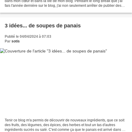
dans mon cœur et dans la vie de mon blog. Pendant le long Break que j'ai
fais l'année dernière sur le blog, j'ai non seulement arrêter de publier des
recettes mais j'ai surtout...
3 idées... de soupes de panais
Publié le 04/04/2024 à 07:03
Par
sotis
Tenir ce blog m'a permis de découvrir de nouveaux ingrédients, que ce soit
des fruits, des légumes, des épices, des herbes et tout un tas d'autres
ingrédients sucrés ou salé. C'est comme ça que le panais est arrivé dans ma