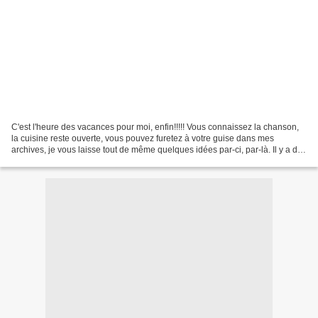
C'est l'heure des vacances pour moi, enfin!!!!! Vous connaissez la chanson,
la cuisine reste ouverte, vous pouvez furetez à votre guise dans mes
archives, je vous laisse tout de même quelques idées par-ci, par-là. Il y a des
boissons fraiches et chaudes...