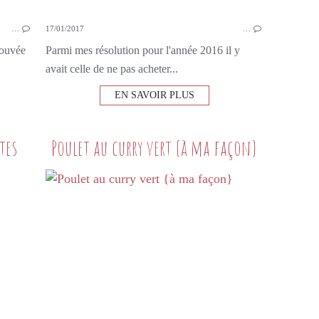
…
17/01/2017
…
rouvée
Parmi mes résolution pour l'année 2016 il y
avait celle de ne pas acheter...
EN SAVOIR PLUS
tes
Poulet au curry vert {à ma façon}
PETITS PLATS MAISON
VIANDE
POULET
ORANGE
BLETTES
THYM