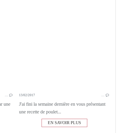
GRAINES DE NIGELLE
BETTERAVES
LENTILLES
…
13/02/2017
…
ar une
J'ai fini la semaine dernière en vous présentant
une recette de poulet...
EN SAVOIR PLUS