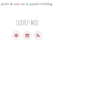
e profil de
sotis
sur le portail Overblog
SUIVEZ-MOI
PETITS PLATS MAISON
VIANDE
DINDE
TAJINE
POMMES DE TERRE
ABRICOT
OLIVES VERTES