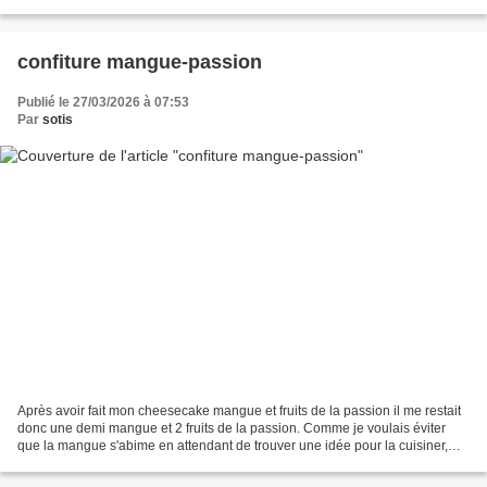
de leur donner une seconde...
confiture mangue-passion
Publié le 27/03/2026 à 07:53
Par
sotis
Après avoir fait mon cheesecake mangue et fruits de la passion il me restait
donc une demi mangue et 2 fruits de la passion. Comme je voulais éviter
que la mangue s'abime en attendant de trouver une idée pour la cuisiner,
j'avais d'abord prévu de faire...