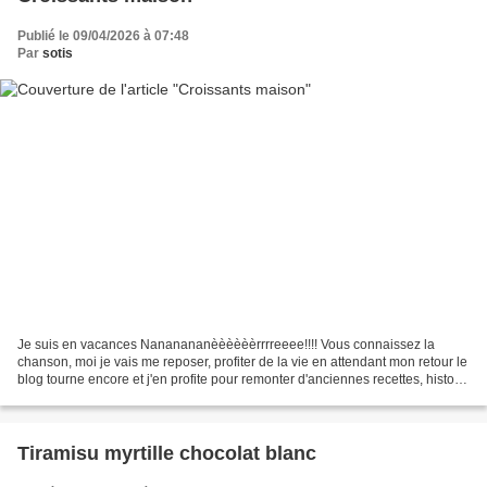
Publié le 09/04/2026 à 07:48
Par
sotis
Je suis en vacances Nananananèèèèèèrrrreeee!!!! Vous connaissez la
chanson, moi je vais me reposer, profiter de la vie en attendant mon retour le
blog tourne encore et j'en profite pour remonter d'anciennes recettes, histoire
de leur donner une seconde...
Tiramisu myrtille chocolat blanc