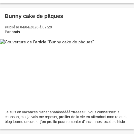
de leur donner une seconde...
Bunny cake de pâques
Publié le 04/04/2026 à 07:29
Par
sotis
Je suis en vacances Nananananèèèèèèrrrreeee!!!! Vous connaissez la
chanson, moi je vais me reposer, profiter de la vie en attendant mon retour le
blog tourne encore et j'en profite pour remonter d'anciennes recettes, histoire
de leur donner une seconde...