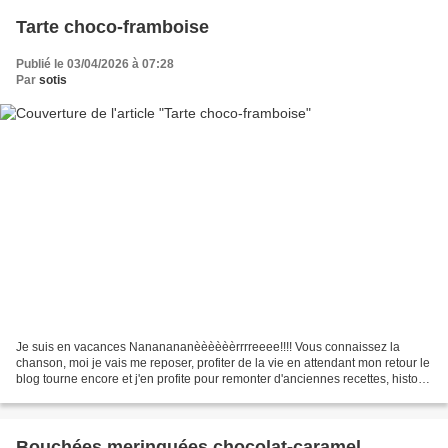
Tarte choco-framboise
Publié le 03/04/2026 à 07:28
Par
sotis
Je suis en vacances Nananananèèèèèèrrrreeee!!!! Vous connaissez la
chanson, moi je vais me reposer, profiter de la vie en attendant mon retour le
blog tourne encore et j'en profite pour remonter d'anciennes recettes, histoire
de leur donner une seconde...
Bouchées meringuées chocolat-caramel