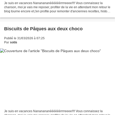
Je suis en vacances Nananananèèèèèèrrrreeee!!!! Vous connaissez la
chanson, moi je vais me reposer, profiter de la vie en attendant mon retour le
blog tourne encore et j'en profite pour remonter d'anciennes recettes, histoire
de leur donner une seconde...
Biscuits de Pâques aux deux choco
Publié le 31/03/2026 à 07:25
Par
sotis
Je suis en vacances Nananananèèèèèèrrrreeee!!!! Vous connaissez la