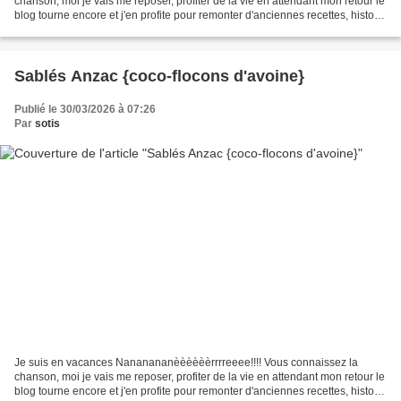
chanson, moi je vais me reposer, profiter de la vie en attendant mon retour le
blog tourne encore et j'en profite pour remonter d'anciennes recettes, histoire
de leur donner une seconde...
Sablés Anzac {coco-flocons d'avoine}
Publié le 30/03/2026 à 07:26
Par
sotis
Je suis en vacances Nananananèèèèèèrrrreeee!!!! Vous connaissez la
chanson, moi je vais me reposer, profiter de la vie en attendant mon retour le
blog tourne encore et j'en profite pour remonter d'anciennes recettes, histoire