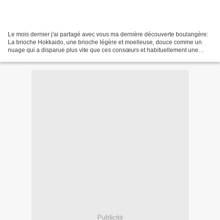
Le mois dernier j'ai partagé avec vous ma dernière découverte boulangère:
La brioche Hokkaido, une brioche légère et moelleuse, douce comme un
nuage qui a disparue plus vite que ces consœurs et habituellement une
brioche ne fait pas long feu chez moi,...
Publicité