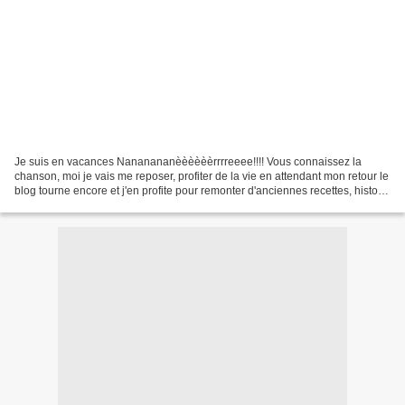
Je suis en vacances Nananananèèèèèèrrrreeee!!!! Vous connaissez la
chanson, moi je vais me reposer, profiter de la vie en attendant mon retour le
blog tourne encore et j'en profite pour remonter d'anciennes recettes, histoire
de leur donner une seconde...