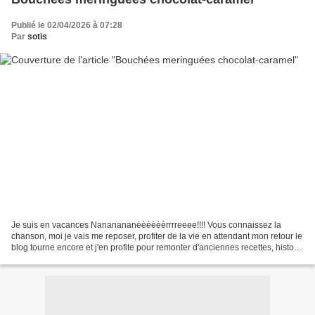
Publié le 02/04/2026 à 07:28
Par
sotis
Je suis en vacances Nananananèèèèèèrrrreeee!!!! Vous connaissez la
chanson, moi je vais me reposer, profiter de la vie en attendant mon retour le
blog tourne encore et j'en profite pour remonter d'anciennes recettes, histoire
de leur donner une seconde...