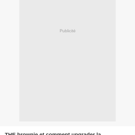
Publicité
THE brownie et comment upgrader la