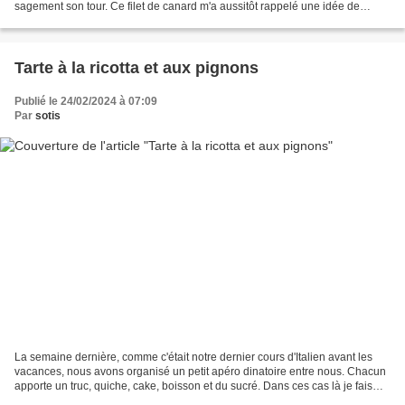
sagement son tour. Ce filet de canard m'a aussitôt rappelé une idée de
sauce que j'avais eu il y quelques...
Tarte à la ricotta et aux pignons
Publié le 24/02/2024 à 07:09
Par
sotis
La semaine dernière, comme c'était notre dernier cours d'Italien avant les
vacances, nous avons organisé un petit apéro dinatoire entre nous. Chacun
apporte un truc, quiche, cake, boisson et du sucré. Dans ces cas là je fais
toujours une recette italienne...