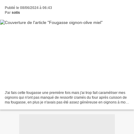
Publié le 08/06/2024 à 06:43
Par
sotis
J'ai fais cette fougasse une première fois mais j'ai trop fait caraméliser mes
oignons qui n'ont pas manqué de ressortir cramés du four après cuisson de
ma fougasse, en plus je n'avais pas été assez généreuse en oignons à mon
gout!!! J'ai donc refais...