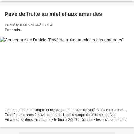
Pavé de truite au miel et aux amandes
Publié le 03/02/2024 à 07:14
Par
sotis
Une petite recette simple et rapide pour les fans de suré-salé comme moi...
Pour 2 personnes 2 pavés de truite 1 cuil à soupe de miel sel, poivre
Amandes effilées Préchauffez le four à 200°C. Déposez les pavés de truite
dans un plat allant au four, arrosez-les...