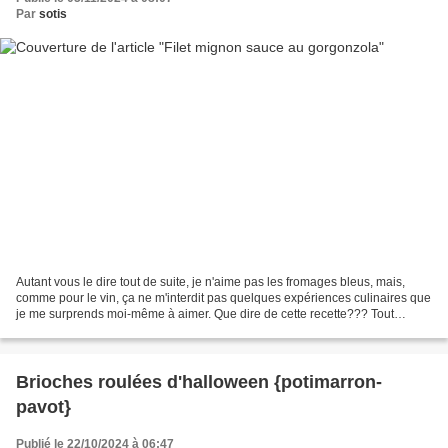
Par
sotis
Autant vous le dire tout de suite, je n'aime pas les fromages bleus, mais,
comme pour le vin, ça ne m'interdit pas quelques expériences culinaires que
je me surprends moi-même à aimer. Que dire de cette recette??? Tout
d'abord ce n'est pas du tout pour...
Brioches roulées d'halloween {potimarron-
pavot}
Publié le 22/10/2024 à 06:47