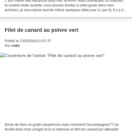
C'est l'heure des vacances pour moi, enfin!!!!! Vous connaissez la chanson,
la cuisine reste ouverte, vous pouvez furetez à votre guise dans mes
archives, je vous laisse tout de même quelques idées par-ci, par-là. Il y a des
boissons fraiches et chaudes...
Filet de canard au poivre vert
Publié le 23/03/2024 à 07:37
Par
sotis
Envie de faire un gratin dauphinois mais comment l'accompagner?? j'ai
fouillé dans mon congel et j'y ai retrouvé un filet de canard qui attendait