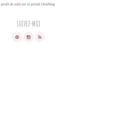
e profil de
sotis
sur le portail Overblog
SUIVEZ-MOI
PETITS PLATS MAISON
VIANDE
POULET
SÉSAME
MIEL
NOISETTE
CITRON VERT
CANNELLE