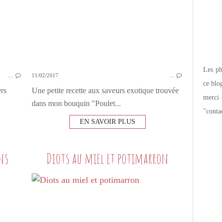
Les pho
…
11/02/2017
…
ce blo
ers
Une petite recette aux saveurs exotique trouvée
merci 
dans mon bouquin "Poulet...
"conta
EN SAVOIR PLUS
ns
Diots au miel et potimarron
PETITES DOUCEURS SUCRÉES
DESSERTS GOURMANDS
MARRONS
LAIT VÉGÉTAL