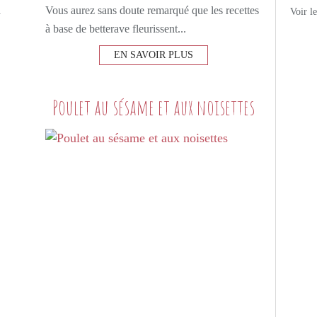
à
Vous aurez sans doute remarqué que les recettes
Voir l
à base de betterave fleurissent...
EN SAVOIR PLUS
Poulet au sésame et aux noisettes
PETITS PLATS MAISON
VIANDE
POULET
MIEL
GINGEMBRE