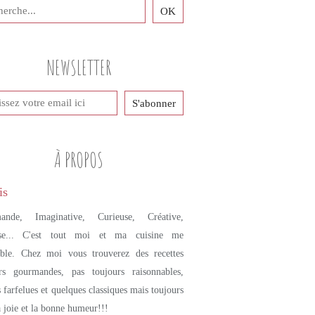
PETITS PLATS MAISON
SOUPES
BETTERAVES
NEWSLETTER
PATATES DOUCES
GINGEMBRE
POMMES
MIEL
À PROPOS
ande, Imaginative, Curieuse, Créative,
se... C'est tout moi et ma cuisine me
mble. Chez moi vous trouverez des recettes
urs gourmandes, pas toujours raisonnables,
s farfelues et quelques classiques mais toujours
a joie et la bonne humeur!!!