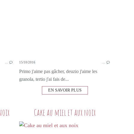
…
15/10/2016
…
Primo j'aime pas gâcher, deuzio j'aime les
granola, tertio j'ai fais de...
EN SAVOIR PLUS
noix
Cake au miel et aux noix
PETITS PLATS MAISON