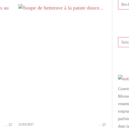
DESSERTS GOURMANDS
VERRINES
TIRAMISU
MIEL
SAFRAN
CRUMBLE
POIRES
Gourm
Rêveu
resse
toujo
parfoi
…
21/03/2017
…
dans l