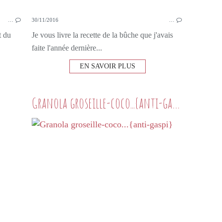
…
30/11/2016
…
t du
Je vous livre la recette de la bûche que j'avais
faite l'année dernière...
EN SAVOIR PLUS
Granola groseille-coco...{anti-gaspi}
CÔTÉ BOULANGE
PAIN
CUISINE TURQUE
MIEL
HUILE D'OLIVE