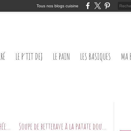
Tous nos blogs cuisine
CRÉ
LE P'TIT DEJ
LE PAIN
LES BASIQUES
MA 
Tiramisu au miel et poires pochées au safran
Soupe de betterave à la patate douce...