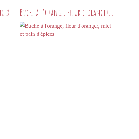
noix
Buche à l'orange, fleur d'oranger, miel et pain d'épices
L'HEURE DE L'APÉRO
SUR MES TARTINES
PESTO
SAUCES
POTIMARRON
NOIX
MIEL
A TOUTES LES SAUCES...