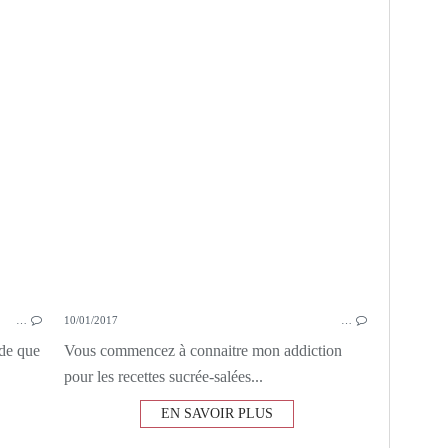
MIEL
CRÈMES DESSERT
…
10/01/2017
…
 de que
Vous commencez à connaitre mon addiction
pour les recettes sucrée-salées...
EN SAVOIR PLUS