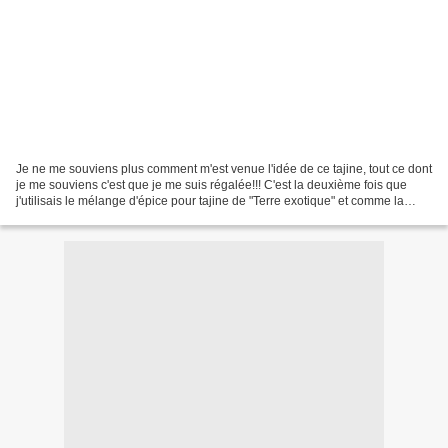
Je ne me souviens plus comment m'est venue l'idée de ce tajine, tout ce dont
je me souviens c'est que je me suis régalée!!! C'est la deuxième fois que
j'utilisais le mélange d'épice pour tajine de "Terre exotique" et comme la
première fois j'en suis très...