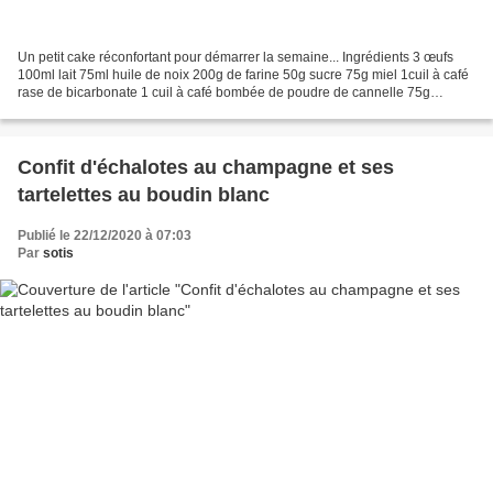
Un petit cake réconfortant pour démarrer la semaine... Ingrédients 3 œufs
100ml lait 75ml huile de noix 200g de farine 50g sucre 75g miel 1cuil à café
rase de bicarbonate 1 cuil à café bombée de poudre de cannelle 75g
noisettes Préchauffez le four à 190°C....
Confit d'échalotes au champagne et ses
tartelettes au boudin blanc
Publié le 22/12/2020 à 07:03
Par
sotis