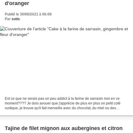
d'oranger
Publié le 30/08/2021 à 06:08
Par
sotis
Est ce que ne serais pas un peu addict à la farine de sarrasin moi en ce
moment???? Je dois avouer que j'apprécie de plus en plus on petit coté
rustique, je trouve qu'il fait merveille avec du chocolat, du miel ou des
épices. Ce cake c'est construits...
Tajine de filet mignon aux aubergines et citron