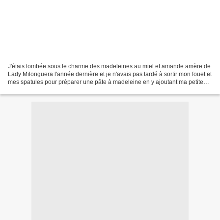
J'étais tombée sous le charme des madeleines au miel et amande amère de
Lady Milonguera l'année dernière et je n'avais pas tardé à sortir mon fouet et
mes spatules pour préparer une pâte à madeleine en y ajoutant ma petite
touche perso...du zeste d'orange....