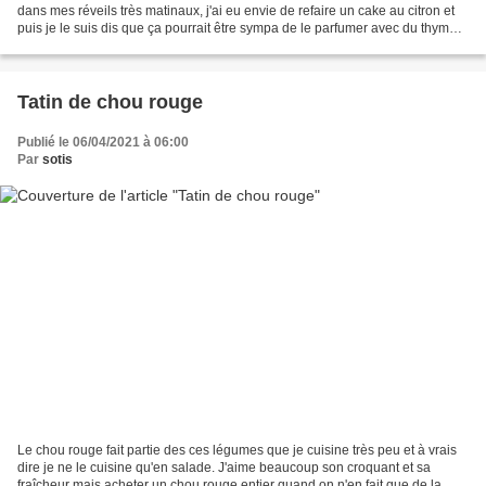
dans mes réveils très matinaux, j'ai eu envie de refaire un cake au citron et
puis je le suis dis que ça pourrait être sympa de le parfumer avec du thym
fraîchement cueillit sur...
Tatin de chou rouge
Publié le 06/04/2021 à 06:00
Par
sotis
Le chou rouge fait partie des ces légumes que je cuisine très peu et à vrais
dire je ne le cuisine qu'en salade. J'aime beaucoup son croquant et sa
fraîcheur mais acheter un chou rouge entier quand on n'en fait que de la