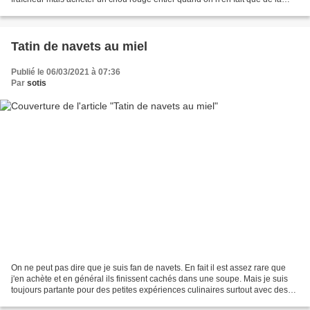
salade ça fait beaucoup!!!Seulement...
Tatin de navets au miel
Publié le 06/03/2021 à 07:36
Par
sotis
On ne peut pas dire que je suis fan de navets. En fait il est assez rare que
j'en achète et en général ils finissent cachés dans une soupe. Mais je suis
toujours partante pour des petites expériences culinaires surtout avec des
ingrédients que je n'ai...