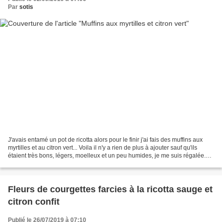
Par
sotis
J'avais entamé un pot de ricotta alors pour le finir j'ai fais des muffins aux
myrtilles et au citron vert... Voila il n'y a rien de plus à ajouter sauf qu'ils
étaient très bons, légers, moelleux et un peu humides, je me suis régalée.
Pour 6 muffins 125g...
Fleurs de courgettes farcies à la ricotta sauge et
citron confit
Publié le 26/07/2019 à 07:10