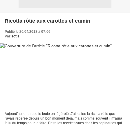
Ricotta rôtie aux carottes et cumin
Publié le 20/04/2018 à 07:06
Par
sotis
Aujourd'hui une recette toute en légèreté. J'ai testée la ricotta rôtie que
j'avais repérée depuis un bon moment déjà, mais comme souvent il m'aura
fallu du temps pour la faire. Entre les recettes vues chez les copinautes qui
s'ajoutent à ma liste d'envies,...