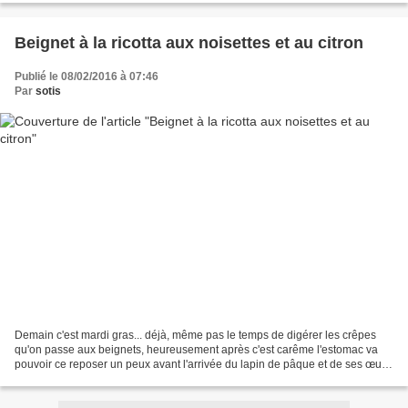
Beignet à la ricotta aux noisettes et au citron
Publié le 08/02/2016 à 07:46
Par
sotis
Demain c'est mardi gras... déjà, même pas le temps de digérer les crêpes
qu'on passe aux beignets, heureusement après c'est carême l'estomac va
pouvoir ce reposer un peux avant l'arrivée du lapin de pâque et de ses œufs
en chocolat!!! Cette année c'est...