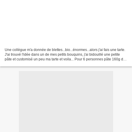
Une collègue m'a donnée de blettes...bio...énormes...alors j'ai fais une tarte.
J'ai trouvé l'idée dans un de mes petits bouquins, j'ai bidouillé une petite
pâte et customisé un peu ma tarte et voila... Pour 6 personnes pâte 160g de
farine de sarrasin...