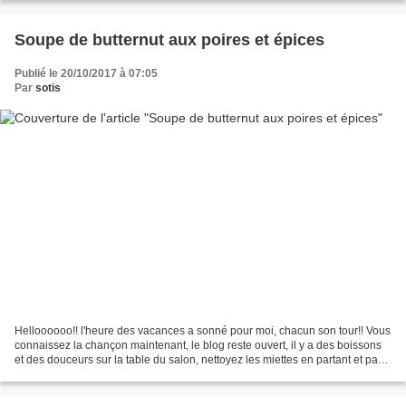
Soupe de butternut aux poires et épices
Publié le 20/10/2017 à 07:05
Par
sotis
Helloooooo!! l'heure des vacances a sonné pour moi, chacun son tour!! Vous
connaissez la chançon maintenant, le blog reste ouvert, il y a des boissons
et des douceurs sur la table du salon, nettoyez les miettes en partant et pas
de chaussures sur le canapé!!!...