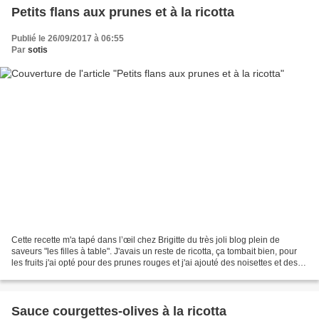
Petits flans aux prunes et à la ricotta
Publié le 26/09/2017 à 06:55
Par
sotis
Cette recette m'a tapé dans l’œil chez Brigitte du très joli blog plein de
saveurs "les filles à table". J'avais un reste de ricotta, ça tombait bien, pour
les fruits j'ai opté pour des prunes rouges et j'ai ajouté des noisettes et des
graines de sésame...
Sauce courgettes-olives à la ricotta