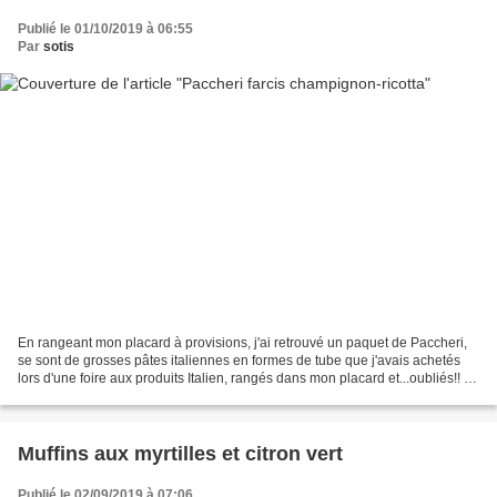
Publié le 01/10/2019 à 06:55
Par
sotis
En rangeant mon placard à provisions, j'ai retrouvé un paquet de Paccheri,
se sont de grosses pâtes italiennes en formes de tube que j'avais achetés
lors d'une foire aux produits Italien, rangés dans mon placard et...oubliés!! Le
temps des petits plats...
Muffins aux myrtilles et citron vert
Publié le 02/09/2019 à 07:06