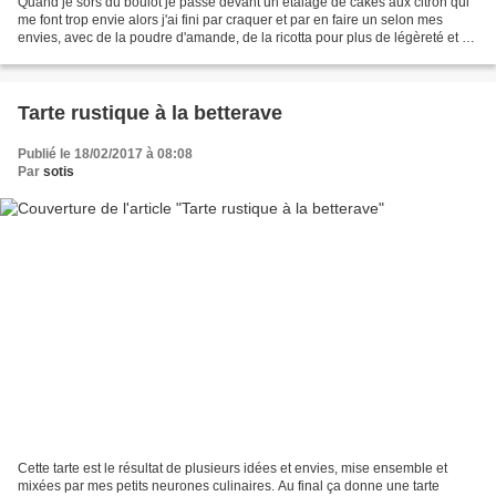
Quand je sors du boulot je passe devant un étalage de cakes aux citron qui
me font trop envie alors j'ai fini par craquer et par en faire un selon mes
envies, avec de la poudre d'amande, de la ricotta pour plus de légèreté et un
glaçage au sirop de citron....
Tarte rustique à la betterave
Publié le 18/02/2017 à 08:08
Par
sotis
Cette tarte est le résultat de plusieurs idées et envies, mise ensemble et
mixées par mes petits neurones culinaires. Au final ça donne une tarte