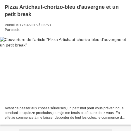
Pizza Artichaut-chorizo-bleu d'auvergne et un
petit break
Publié le 17/04/2015 à 06:53
Par
sotis
Avant de passer aux choses sérieuses, un petit mot pour vous prévenir que
pendant les quinze prochains jours je me ferais plutôt rare chez vous. En
effet je commence à me laisser déborder de tout les cotés, je commence des
trucs que j'ai du mal à finir......