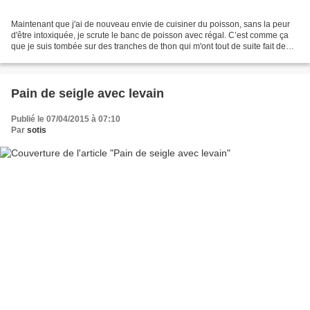
Maintenant que j'ai de nouveau envie de cuisiner du poisson, sans la peur
d'être intoxiquée, je scrute le banc de poisson avec régal. C’est comme ça
que je suis tombée sur des tranches de thon qui m'ont tout de suite fait de
l'œil, j'en ai donc acheté...
Pain de seigle avec levain
Publié le 07/04/2015 à 07:10
Par
sotis