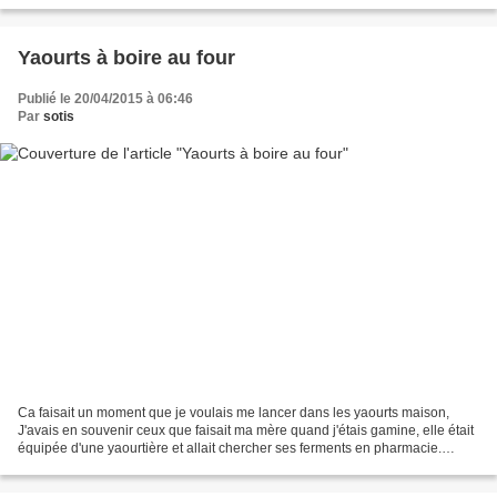
Yaourts à boire au four
Publié le 20/04/2015 à 06:46
Par
sotis
Ca faisait un moment que je voulais me lancer dans les yaourts maison,
J'avais en souvenir ceux que faisait ma mère quand j'étais gamine, elle était
équipée d'une yaourtière et allait chercher ses ferments en pharmacie.
Problème, je n'ai pas de yaourtière...