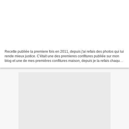
Recette publiée la premiere fois en 2011, depuis j'ai refais des photos qui lui
rende mieux justice. C'était une des premieres confitures publiée sur mon
blog et une de mes premières confitures maison, depuis je la refais chaque
année. D'ailleur je ne...