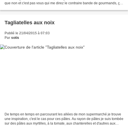
que non et c'est pas vous qui me direz le contraire bande de gourmands, ça
vous arrange bien mes petites addictions,...
Tagliatelles aux noix
Publié le 21/04/2015 à 07:03
Par
sotis
De temps en temps en parcourant les allées de mon supermarché je trouve
une inspiration, c'est le cas pour ces pâtes. Au rayon de pâtes je suis tombée
sur des pâtes aux myrtilles, à la tomate, aux chanterelles et d'autres aux
noix. Ces dernières ont fait...