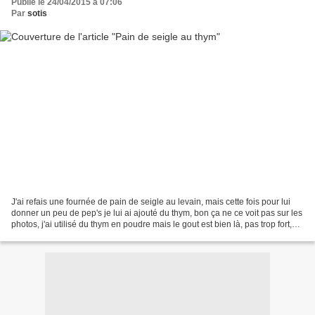
Publié le 24/04/2015 à 07:06
Par
sotis
J'ai refais une fournée de pain de seigle au levain, mais cette fois pour lui
donner un peu de pep's je lui ai ajouté du thym, bon ça ne ce voit pas sur les
photos, j'ai utilisé du thym en poudre mais le gout est bien là, pas trop fort,
juste ce qu'il...